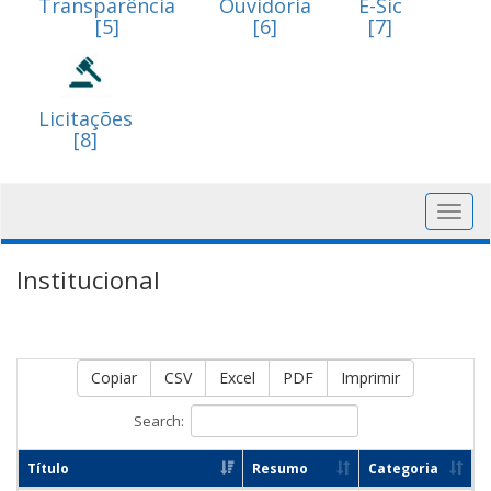
Transparência
Ouvidoria
E-Sic
[5]
[6]
[7]
Licitações
[8]
Toggl
navig
Institucional
Copiar
CSV
Excel
PDF
Imprimir
Search:
Título
Resumo
Categoria