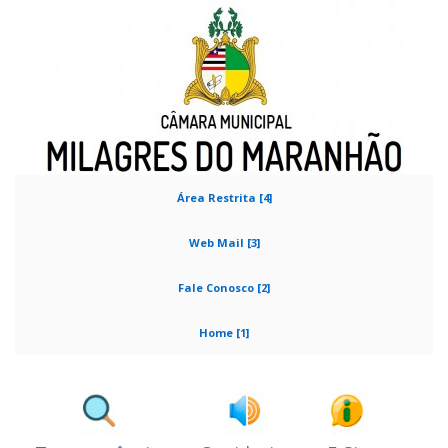
Área Restrita [4]
Web Mail [3]
Fale Conosco [2]
Home [1]