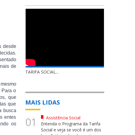
s desde
ecidas.
sentado
inais de
TARIFA SOCIAL...
o mesmo
. Para o
os, que
MAIS LIDAS
etas que
a busca
os entes
Assistência Social
01
Entenda o Programa da Tarifa
ando os
Social e veja se você é um dos