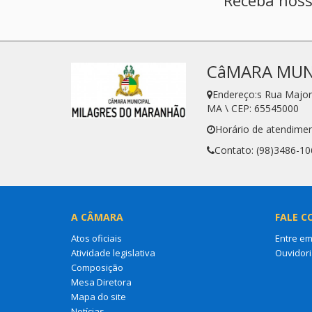
CâMARA MUN
Endereço:s Rua Majo
MA \ CEP: 65545000
Horário de atendimen
Contato: (98)3486-10
A CÂMARA
FALE C
Atos oficiais
Entre em
Atividade legislativa
Ouvidori
Composição
Mesa Diretora
Mapa do site
Notícias