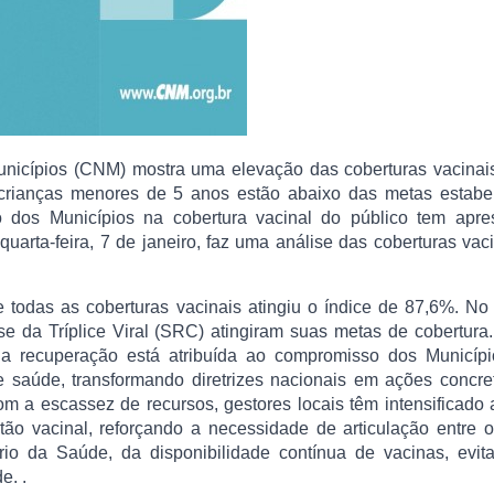
nicípios (CNM) mostra uma elevação das coberturas vacinai
crianças menores de 5 anos estão abaixo das metas estabel
o dos Municípios na cobertura vacinal do público tem apre
quarta-feira, 7 de janeiro, faz uma análise das coberturas vac
todas as coberturas vacinais atingiu o índice de 87,6%. N
e da Tríplice Viral (SRC) atingiram suas metas de cobertura
 a recuperação está atribuída ao compromisso dos Municípi
de saúde, transformando diretrizes nacionais em ações concr
 a escassez de recursos, gestores locais têm intensificado 
tão vacinal, reforçando a necessidade de articulação entre 
ério da Saúde, da disponibilidade contínua de vacinas, evit
e. .