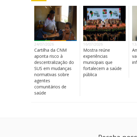
24/07/2026
16/07/2026
13
Cartilha da CNM
Mostra reúne
An
aponta risco à
experiências
va
descentralização do
municipais que
in
SUS em mudanças
fortalecem a saúde
normativas sobre
pública
agentes
comunitários de
saúde
Receba noss