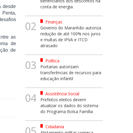
beneficiários dos descontos na
% desde
conta de energia.
 Penta,
esafios
Finanças
02
Governo do Maranhão autoriza
redução de até 100% nos juros
ntre as
e multas de IPVA e ITCD
tema de
atrasado
ação de
Política
03
Portarias autorizam
transferências de recursos para
educação infantil
Assistência Social
04
Prefeitos eleitos devem
atualizar os dados do sistema
do Programa Bolsa Família
Cidadania
05
Alistamento militar começa