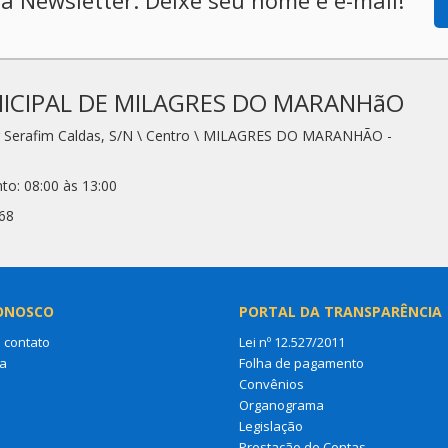
ICIPAL DE MILAGRES DO MARANHãO
r Serafim Caldas, S/N \ Centro \ MILAGRES DO MARANHÃO -
to: 08:00 às 13:00
68
ONOSCO
PORTAL DA TRANSPARÊNCIA
 contato
Lei nº 12.527/2011
a
Folha de pagamento
Convênios
Organograma
Legislação
Prestação de Contas