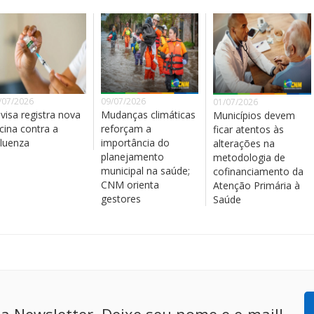
/07/2026
09/07/2026
01/07/2026
visa registra nova
Mudanças climáticas
Municípios devem
cina contra a
reforçam a
ficar atentos às
fluenza
importância do
alterações na
planejamento
metodologia de
municipal na saúde;
cofinanciamento da
CNM orienta
Atenção Primária à
gestores
Saúde
a Newsletter. Deixe seu nome e e-mail!