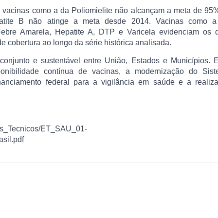
o, vacinas como a da Poliomielite não alcançam a meta de 95
patite B não atinge a meta desde 2014. Vacinas como a
ebre Amarela, Hepatite A, DTP e Varicela evidenciam os d
de cobertura ao longo da série histórica analisada.
njunto e sustentável entre União, Estados e Municípios. E
ponibilidade contínua de vacinas, a modernização do Sis
nanciamento federal para a vigilância em saúde e a realiz
udos_Tecnicos/ET_SAU_01-
sil.pdf