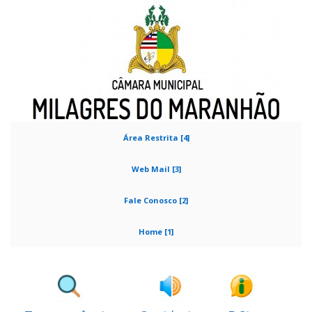
Área Restrita [4]
Web Mail [3]
Fale Conosco [2]
Home [1]