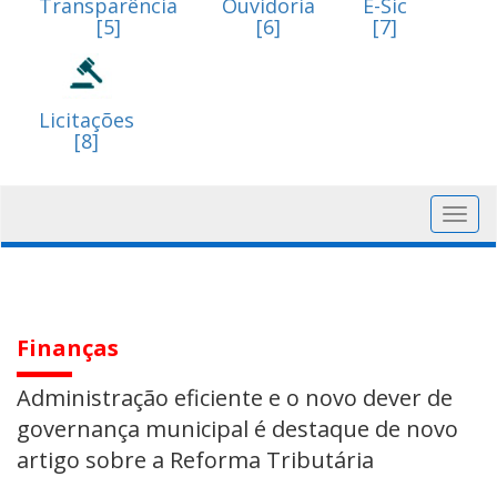
Transparência
Ouvidoria
E-Sic
[5]
[6]
[7]
Licitações
[8]
Toggl
navig
Finanças
Administração eficiente e o novo dever de
governança municipal é destaque de novo
artigo sobre a Reforma Tributária