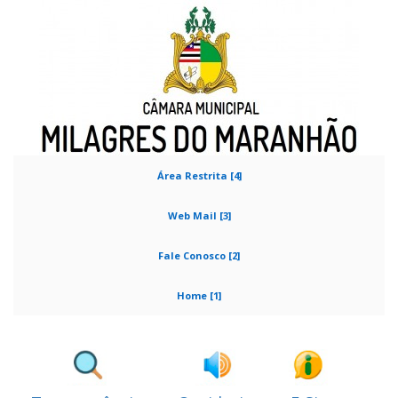
Área Restrita [4]
Web Mail [3]
Fale Conosco [2]
Home [1]