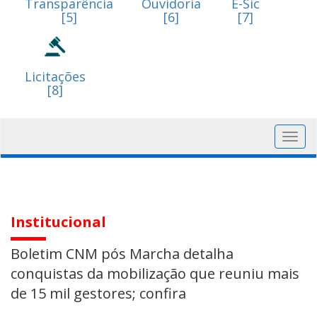
Transparência
Ouvidoria
E-Sic
[5]
[6]
[7]
Licitações
[8]
Toggl
navig
Institucional
Boletim CNM pós Marcha detalha
conquistas da mobilização que reuniu mais
de 15 mil gestores; confira